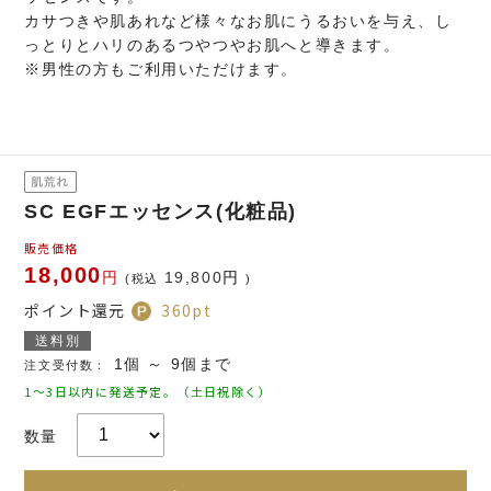
カサつきや肌あれなど様々なお肌にうるおいを与え、し
っとりとハリのあるつやつやお肌へと導きます。
※男性の方もご利用いただけます。
SC EGFエッセンス(化粧品)
販売価格
18,000
円
19,800
円
(税込
)
ポイント還元
360
pt
送料別
1個 ～ 9個まで
注文受付数：
1～3日以内に発送予定。（土日祝除く）
数量