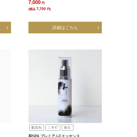
7,000
円
7,700
(税込
円)
和SPA プレミアムCエッセンス