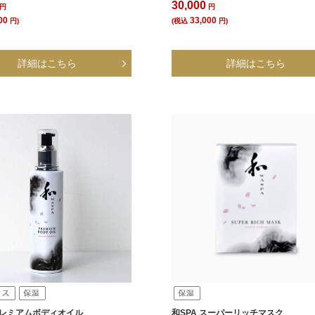
30,000
円
円
00
33,000
円)
(税込
円)
 プレミアムボディオイル
和SPA スーパーリッチマスク