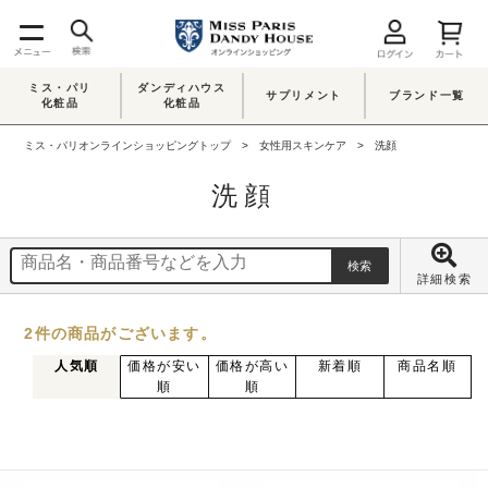
ミス・パリ
ダンディハウス
サプリメント
ブランド一覧
化粧品
化粧品
ミス・パリオンラインショッピングトップ
女性用スキンケア
洗顔
洗顔
詳細検索
2
件
の商品がございます。
人気順
価格が安い
価格が高い
新着順
商品名順
順
順