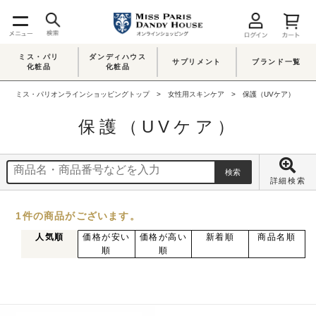
ミス・パリ
ダンディハウス
サプリメント
ブランド一覧
化粧品
化粧品
ミス・パリオンラインショッピングトップ
女性用スキンケア
保護（UVケア）
保護（UVケア）
詳細検索
1
件
の商品がございます。
人気順
価格が安い
価格が高い
新着順
商品名順
順
順