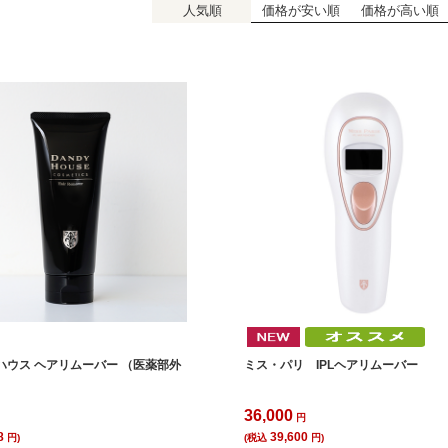
人気順
価格が安い順
価格が高い順
ハウス ヘアリムーバー （医薬部外
ミス・パリ IPLヘアリムーバー
36,000
円
円
8
39,600
円)
(税込
円)