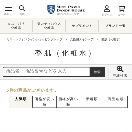
ミス・パリ
ダンディハウス
サプリメント
ブランド一覧
化粧品
化粧品
ミス・パリオンラインショッピングトップ
女性用スキンケア
整肌（化粧水）
整肌（化粧水）
詳細検索
5
件
の商品がございます。
人気順
価格が安い
価格が高い
新着順
商品名順
順
順