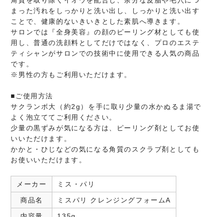
角質を取り除くイオウを配合し、余分な皮脂や毛穴につ
まった汚れをしっかりと洗い出し、しっかりと洗い出す
ことで、健康的ないきいきとした素肌へ導きます。
サロンでは『全身美容』の顔のピーリング材としても使
用し、普通の洗顔料としてだけではなく、プロのエステ
ティシャンがサロンでの技術中に使用できる人気の商品
です。
※男性の方もご利用いただけます。
■ご使用方法
サクランボ大（約2g）を手に取り少量の水かぬるま湯で
よく泡立ててご利用ください。
少量の黒ずみが気になる方は、ピーリング剤としてお使
いいただけます。
かかと・ひじなどの気になる角質のスクラブ剤としても
お使いいただけます。
メーカー
ミス・パリ
商品名
ミスパリ クレンジングフォームA
内容量
135g