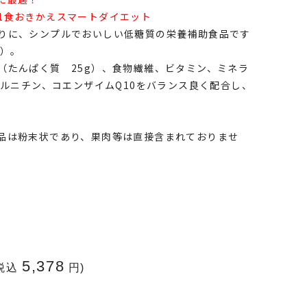
1食おきかえスマートダイエット
りに、シンプルでおいしい低糖質の栄養補助食品です
l）。
（たんぱく質 25g）、食物繊維、ビタミン、ミネラ
カルニチン、コエンザイムQ10をバランス良く配合し、
品は粉末状であり、果肉等は直接含まれておりませ
5,378
(税込
円)