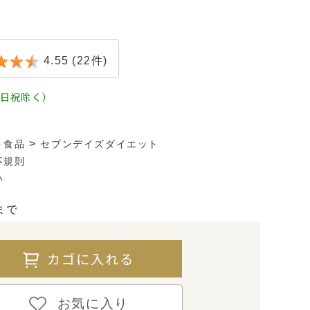
4.55
(22件)
土日祝除く）
>
ト食品
セブンデイズダイエット
不規則
い
まで
カゴに入れる
お気に入り