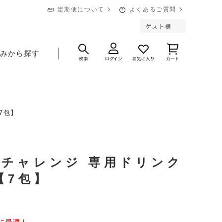
定期便について
よくあるご質問
ゲスト様
悩みから探す
【7包】
et チャレンジ 専用ドリンク
【7包】
に最適！