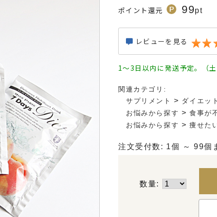
99
ポイント還元
pt
レビューを見る
1～3日以内に発送予定。（
関連カテゴリ:
>
サプリメント
ダイエッ
>
お悩みから探す
食事が
>
お悩みから探す
痩せた
注文受付数: 1個 ～ 99個
数量: