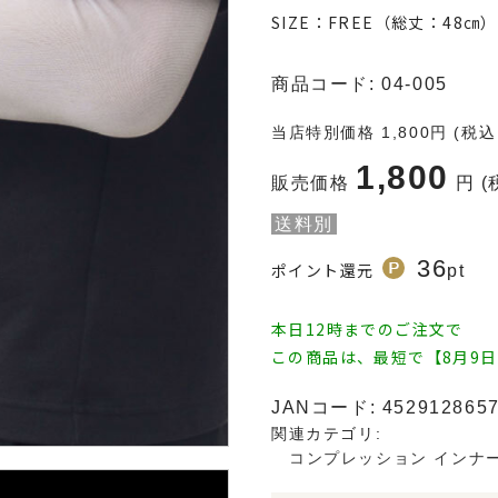
SIZE：FREE（総丈：48㎝）
商品コード:
04-005
当店特別価格
1,800
円 (税
1,800
販売価格
円 
送料別
36
ポイント還元
pt
本日12時までのご注文で
この商品は、最短で【8月9
JANコード:
452912865
関連カテゴリ:
コンプレッション インナ