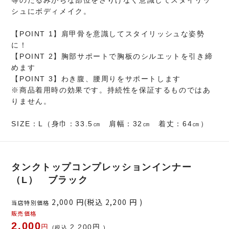
等のたるみがちな部位をさりげなく意識してスタイリッ
シュにボディメイク。
【POINT 1】肩甲骨を意識してスタイリッシュな姿勢
に！
【POINT 2】胸部サポートで胸板のシルエットを引き締
めます
【POINT 3】わき腹、腰周りをサポートします
※商品着用時の効果です。持続性を保証するものではあ
りません。
SIZE：L（身巾：33.5㎝ 肩幅：32㎝ 着丈：64㎝）
タンクトップコンプレッションインナー
（L） ブラック
2,000
円(税込
2,200
円 )
当店特別価格
販売価格
2,000
円
2,200
円
(税込
)