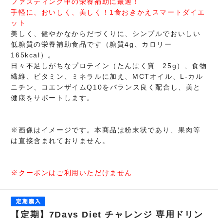
ファスティング中の栄養補助に最適！
手軽に、おいしく、美しく！1食おきかえスマートダイエ
ット
美しく、健やかなからだづくりに、シンプルでおいしい
低糖質の栄養補助食品です（糖質4g、カロリー
165kcal）。
日々不足しがちなプロテイン（たんぱく質 25g）、食物
繊維、ビタミン、ミネラルに加え、MCTオイル、L-カル
ニチン、コエンザイムQ10をバランス良く配合し、美と
健康をサポートします。
※画像はイメージです。本商品は粉末状であり、果肉等
は直接含まれておりません。
※クーポンはご利用いただけません
【定期】7Days Diet チャレンジ 専用ドリン