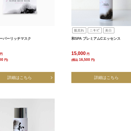
 スーパーリッチマスク
和SPA プレミアムCエッセンス
15,000
円
円
00
16,500
円)
(税込
円)