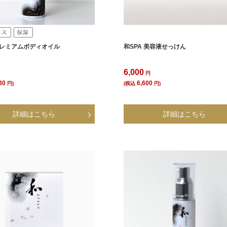
 プレミアムボディオイル
和SPA 美容液せっけん
6,000
円
円
80
6,600
円)
(税込
円)