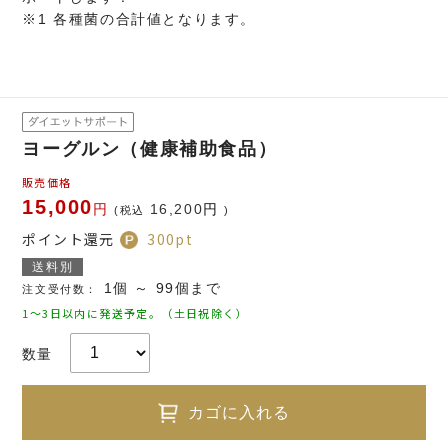
※1 各種菌の合計値となります。
ヨーグルン（健康補助食品）
販売価格
15,000
円
16,200
円
(税込
)
ポイント還元
300
pt
送料別
1個 ～ 99個まで
注文受付数：
1～3日以内に発送予定。（土日祝除く）
数量
カゴに入れる