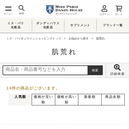
ミス・パリ
ダンディハウス
サプリメント
ブランド一覧
化粧品
化粧品
ミス・パリオンラインショッピングトップ
お悩みから探す
肌荒れ
肌荒れ
詳細検索
14
件
の商品がございます。
人気順
価格が安い
価格が高い
新着順
商品名順
順
順