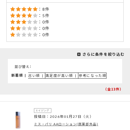
：8件
：5件
：0件
：0件
：0件
さらに条件を絞り込む
並び替え
新着順
|
古い順
|
満足度が高い順
|
参考になった順
（全13
件）
投稿日：2026年01月27日（火）
ミス・パリ AAローション(医薬部外品)