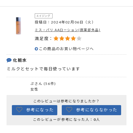
投稿日：2024年02月06日（火）
ミス・パリ AAローション(医薬部外品)
満足度：
この商品のお買い物ページへ
化粧水
ミルクとセットで毎日使っています
ぷさん (56件)
女性
このレビューは参考になりましたか？
参考になった
参考にならなかった
このレビューが参考になった人：
0
人