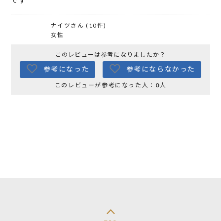
です
ナイツさん (10件)
女性
このレビューは参考になりましたか？
参考になった
参考にならなかった
このレビューが参考になった人：
0
人