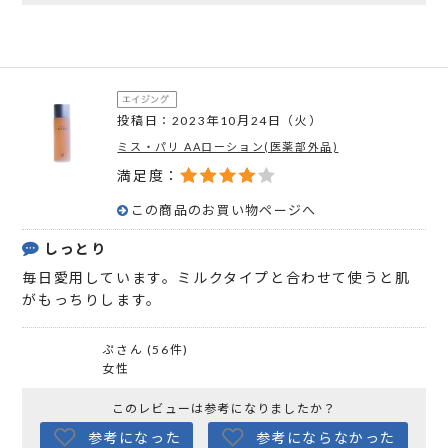
投稿日：2023年10月24日（火）
ミス・パリ AAローション(医薬部外品)
満足度：
この商品のお買い物ページへ
しっとり
毎日愛用しています。ミルクタイプと合わせて使うと肌
がもっちりします。
ぷさん (56件)
女性
このレビューは参考になりましたか？
参考になった
参考にならなかった