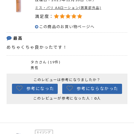
ミス・パリ AAローション(医薬部外品)
満足度：
この商品のお買い物ページへ
最高
めちゃくちゃ良かったです！
タカさん (19件)
男性
このレビューは参考になりましたか？
参考になった
参考にならなかった
このレビューが参考になった人：
0
人