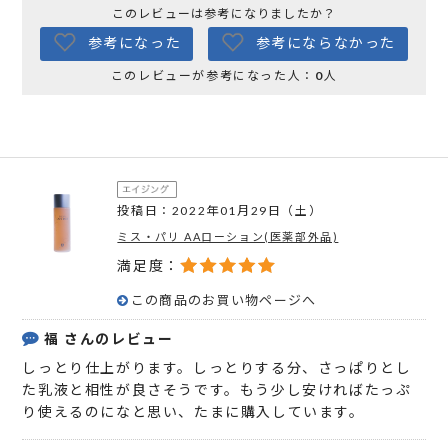
このレビューは参考になりましたか？
参考になった
参考にならなかった
このレビューが参考になった人：
0
人
投稿日：2022年01月29日（土）
ミス・パリ AAローション(医薬部外品)
満足度：
この商品のお買い物ページへ
福 さんのレビュー
しっとり仕上がります。しっとりする分、さっぱりとし
た乳液と相性が良さそうです。もう少し安ければたっぷ
り使えるのになと思い、たまに購入しています。